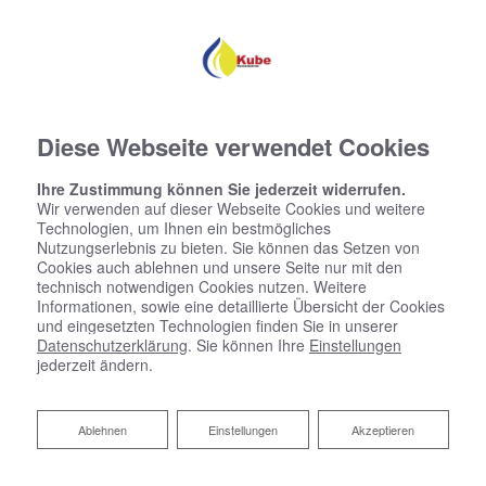
Diese Webseite verwendet Cookies
Ihre Zustimmung können Sie jederzeit widerrufen.
Wir verwenden auf dieser Webseite Cookies und weitere
Technologien, um Ihnen ein bestmögliches
Nutzungserlebnis zu bieten. Sie können das Setzen von
Cookies auch ablehnen und unsere Seite nur mit den
technisch notwendigen Cookies nutzen. Weitere
Informationen, sowie eine detaillierte Übersicht der Cookies
Impressum
und eingesetzten Technologien finden Sie in unserer
Datenschutzerklärung
. Sie können Ihre
Einstellungen
jederzeit ändern.
Hendrik Kube
Kiebitzdelle-Heide 8
26757 Borkum
Ablehnen
Ablehnen
Einstellungen
Akzeptieren
Telefon:
04922 – 990641