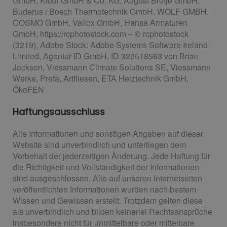
GmbH, Kludi GmbH & Co. KG, August Brötje GmbH,
Buderus / Bosch Thermotechnik GmbH, WOLF GMBH,
COSMO GmbH, Vallox GmbH, Hansa Armaturen
GmbH, https://rcphotostock.com – © rcphotostock
(3219), Adobe Stock: Adobe Systems Software Ireland
Limited, Agentur ID GmbH, ID 322518563 von Brian
Jackson, Viessmann Climate Solutions SE, Viessmann
Werke, Prefa, Artfliesen, ETA Heiztechnik GmbH,
ÖkoFEN
Haftungsausschluss
Alle Informationen und sonstigen Angaben auf dieser
Website sind unverbindlich und unterliegen dem
Vorbehalt der jederzeitigen Änderung. Jede Haftung für
die Richtigkeit und Vollständigkeit der Informationen
sind ausgeschlossen. Alle auf unseren Internetseiten
veröffentlichten Informationen wurden nach bestem
Wissen und Gewissen erstellt. Trotzdem gelten diese
als unverbindlich und bilden keinerlei Rechtsansprüche
insbesondere nicht für unmittelbare oder mittelbare