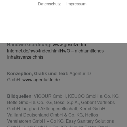
E-Mail:
fa.kube@web.de
Datenschutz
Impressum
Inhaltlich gemäß § 6 MDStV:
Hendrik Kube
Vertretungsberechtigte Geschäftsführer:
Hendrik
Kube
USt-IdNr.:
DE312011073
Handwerksordnung:
www.gesetze-im-
internet.de/hwo/index.htmlHwO – nichtamtliches
Inhaltsverzeichnis
Konzeption, Grafik und Text:
Agentur ID
GmbH,
www.agentur-id.de
Bildquellen
: VIGOUR GmbH, KEUCO GmbH & Co. KG,
Bette GmbH & Co. KG, Gessi S.p.A., Geberit Vertriebs
GmbH, burgbad Aktiengesellschaft, Kermi GmbH,
Vaillant Deutschland GmbH & Co. KG, Helios
Ventilatoren GmbH + Co KG, Easy Sanitary Solutions