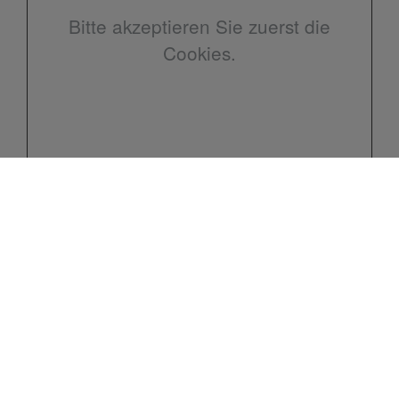
Bitte akzeptieren Sie zuerst die
Cookies.
Kontakt
Hendrik Kube
Kiebitzdelle-Heide 8
26757 Borkum