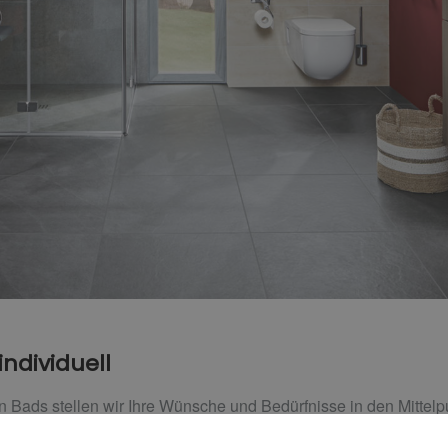
individuell
en Bads stellen wir Ihre Wünsche und Bedürfnisse in den Mittelp
nfacher zu gestalten? Soll Ihr Bad auch mit einem Rollstuhl nut