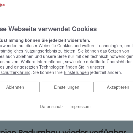
hränkungen, die eine individuelle Anpassung des Bads notwen
r entwickeln für Sie Ihre maßgeschneiderte Badlösung.
se Webseite verwendet Cookies
ute und in Zukunft
Zustimmung können Sie jederzeit widerrufen.
teht immer ein Gesamtkonzept, das alle Bereiche abdeckt. Dazu
erwenden auf dieser Webseite Cookies und weitere Technologien, um 
, den man auch bequem im Sitzen nutzen kann, ein WC mit verl
estmögliches Nutzungserlebnis zu bieten. Sie können das Setzen von
 Dusche. Einen Dusch-Klappsitz oder zusätzliche Handgriffe kö
es auch ablehnen und unsere Seite nur mit den technisch notwendige
ei Bedarf nachrüsten.
es nutzen. Weitere Informationen, sowie eine detaillierte Übersicht der
es und eingesetzten Technologien finden Sie in unserer
schutzerklärung
. Sie können Ihre
Einstellungen
jederzeit ändern.
ssen Sie sich ganz persönlich beraten. Kube ist Ihr
Ablehnen
Ablehnen
Einstellungen
Akzeptieren
Datenschutz
Impressum
freien Badumbau wieder verfügbar